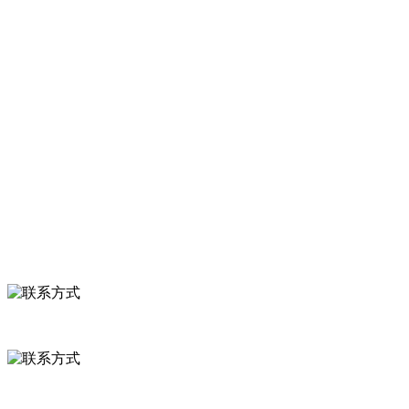
豆，混合菜，胡萝卜等。
服务支持
关于我们
食品安全知识
食品安全资讯
联系我们
联系方式
河北省保定市徐水县崔庄镇吴庄村
0312-8799456 18633256098